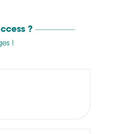
access ?
es !