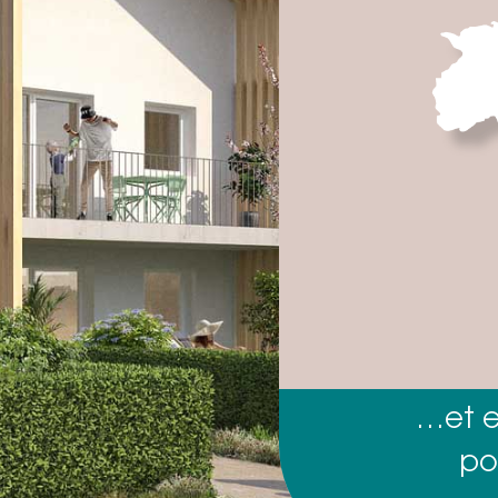
…et e
po